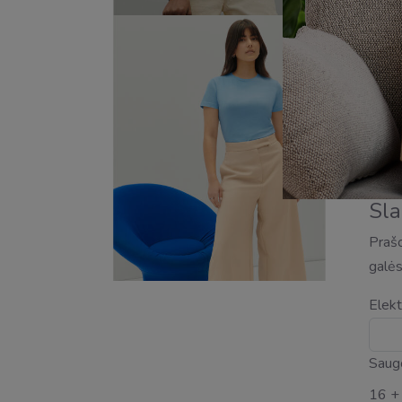
Sla
Prašo
galės
Elekt
Saug
16 +