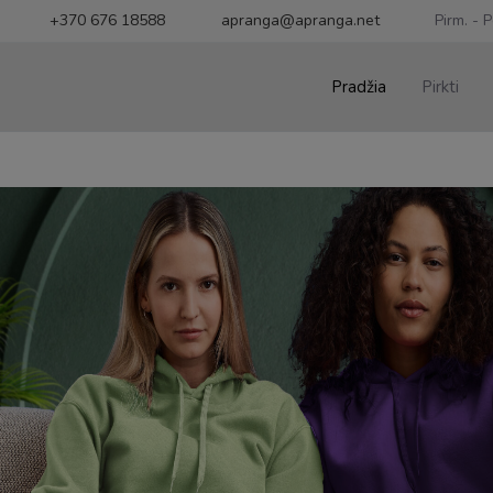
+370 676 18588
apranga@apranga.net
Pirm. - P
Pradžia
Pirkti