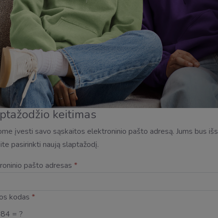
ptažodžio keitimas
me įvesti savo sąskaitos elektroninio pašto adresą. Jums bus išsių
ite pasirinkti naują slaptažodį.
roninio pašto adresas
*
os kodas
*
 84 = ?