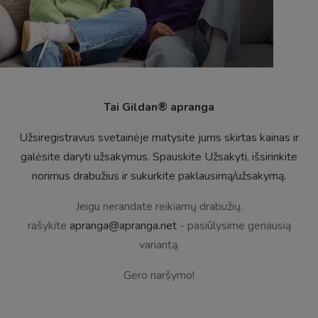
Tai Gildan® apranga
Užsiregistravus svetainėje matysite jums skirtas kainas ir
galėsite daryti užsakymus. Spauskite Užsakyti, išsirinkite
norimus drabužius ir sukurkite paklausimą/užsakymą.
Jeigu nerandate reikiamų drabužių,
rašykite
apranga@apranga.net
- pasiūlysime geriausią
variantą.
Gero naršymo!